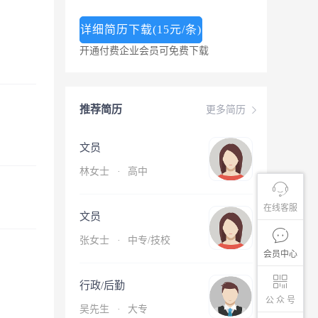
详细简历下载(15元/条)
开通付费企业会员可免费下载
推荐简历
更多简历
文员
林女士
·
高中
在线客服
文员
张女士
·
中专/技校
会员中心
行政/后勤
公 众 号
吴先生
·
大专