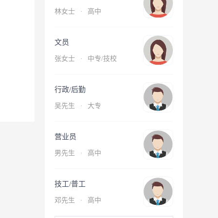
林女士
·
高中
文员
张女士
·
中专/技校
行政/后勤
吴先生
·
大专
营业员
男先生
·
高中
技工/普工
邓先生
·
高中